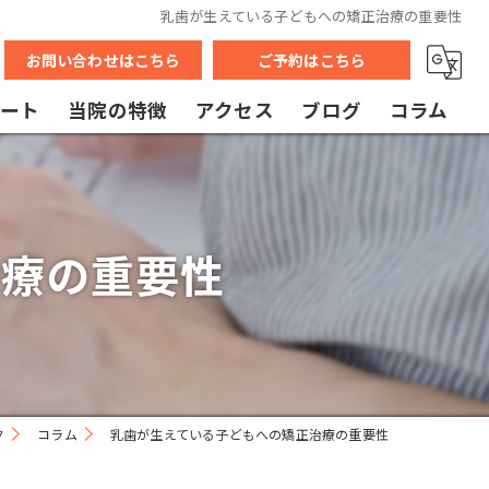
乳歯が生えている子どもへの矯正治療の重要性
お問い合わせはこちら
ご予約はこちら
ルート
当院の特徴
アクセス
ブログ
コラム
インビザライン
漫画特集【病院紹介編】
ボトックス
漫画特集【求人募集編】
治療の重要性
ホワイトニング
小児矯正
化粧品
ク
コラム
乳歯が生えている子どもへの矯正治療の重要性