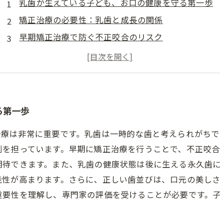
乳歯が生えている子ども、お口の健康を守る第一歩
矯正治療の必要性：乳歯と成長の関係
早期矯正治療で防ぐ不正咬合のリスク
乳歯の健康が永久歯に与える影響とは？
親が知っておくべき！乳歯矯正治療のメリット
子どもたちの笑顔を守るためにできること
乳歯から始まる健康な歯並びの未来
る第一歩
治療は非常に重要です。乳歯は一時的な歯と考えられがち
割を担っています。早期に矯正治療を行うことで、不正咬
期待できます。また、乳歯の健康状態は後に生える永久歯
能性が高まります。さらに、正しい歯並びは、口元の美しさ
重要性を理解し、専門家の評価を受けることが必要です。